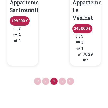
Appartement
Appartement
Sartrouville
Le
Vésinet
199 000 €
3
345 000 €
2
5
1
3
1
78.29
m²
1